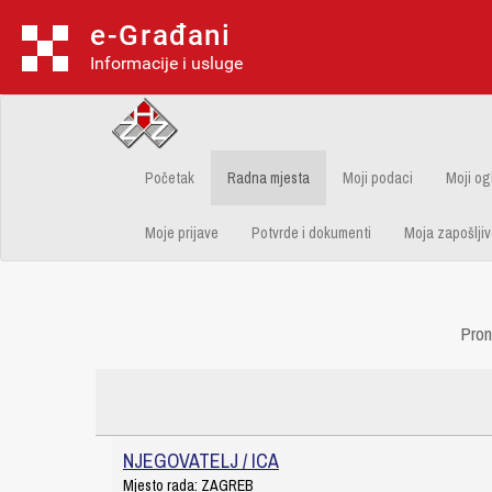
e-Građani
Informacije i usluge
Početak
Radna mjesta
Moji podaci
Moji og
Moje prijave
Potvrde i dokumenti
Moja zapošljiv
Pro
NJEGOVATELJ / ICA
Mjesto rada:
ZAGREB