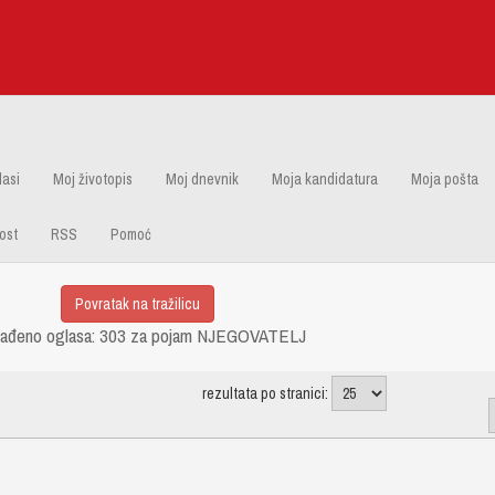
lasi
Moj životopis
Moj dnevnik
Moja kandidatura
Moja pošta
ost
RSS
Pomoć
nađeno oglasa: 303 za pojam NJEGOVATELJ
rezultata po stranici: