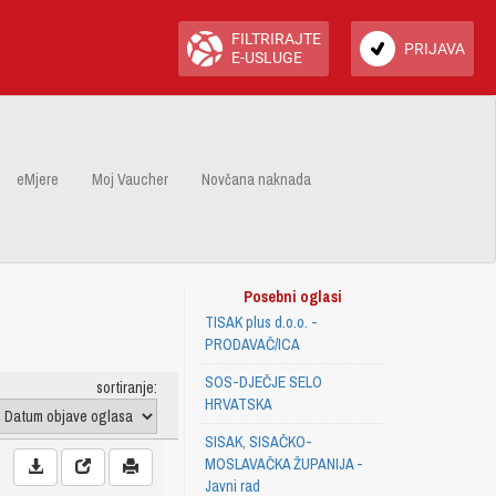
FILTRIRAJTE
PRIJAVA
E-USLUGE
eMjere
Moj Vaucher
Novčana naknada
Posebni oglasi
TISAK plus d.o.o. -
PRODAVAČ/ICA
SOS-DJEČJE SELO
sortiranje:
HRVATSKA
SISAK, SISAČKO-
MOSLAVAČKA ŽUPANIJA -
Javni rad