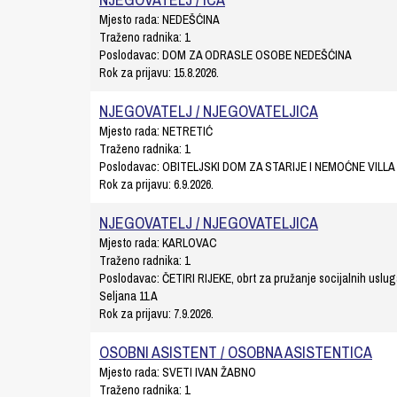
Mjesto rada:
NEDEŠĆINA
Traženo radnika:
1
Poslodavac:
DOM ZA ODRASLE OSOBE NEDEŠĆINA
Rok za prijavu:
15.8.2026.
NJEGOVATELJ / NJEGOVATELJICA
Mjesto rada:
NETRETIĆ
Traženo radnika:
1
Poslodavac:
OBITELJSKI DOM ZA STARIJE I NEMOĆNE VILL
Rok za prijavu:
6.9.2026.
NJEGOVATELJ / NJEGOVATELJICA
Mjesto rada:
KARLOVAC
Traženo radnika:
1
Poslodavac:
ČETIRI RIJEKE, obrt za pružanje socijalnih usluga
Seljana 11 A
Rok za prijavu:
7.9.2026.
OSOBNI ASISTENT / OSOBNA ASISTENTICA
Mjesto rada:
SVETI IVAN ŽABNO
Traženo radnika:
1