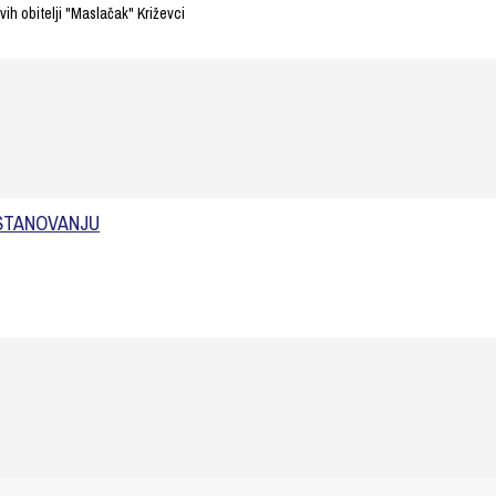
ih obitelji "Maslačak" Križevci
 STANOVANJU