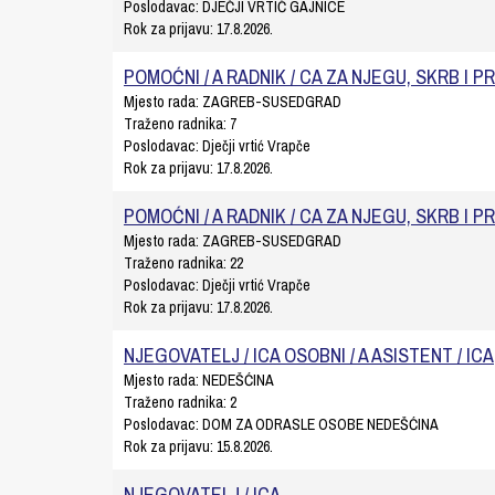
Poslodavac:
DJEČJI VRTIĆ GAJNICE
Rok za prijavu:
17.8.2026.
POMOĆNI / A RADNIK / CA ZA NJEGU, SKRB I P
Mjesto rada:
ZAGREB-SUSEDGRAD
Traženo radnika:
7
Poslodavac:
Dječji vrtić Vrapče
Rok za prijavu:
17.8.2026.
POMOĆNI / A RADNIK / CA ZA NJEGU, SKRB I P
Mjesto rada:
ZAGREB-SUSEDGRAD
Traženo radnika:
22
Poslodavac:
Dječji vrtić Vrapče
Rok za prijavu:
17.8.2026.
NJEGOVATELJ / ICA OSOBNI / A ASISTENT / ICA
Mjesto rada:
NEDEŠĆINA
Traženo radnika:
2
Poslodavac:
DOM ZA ODRASLE OSOBE NEDEŠĆINA
Rok za prijavu:
15.8.2026.
NJEGOVATELJ / ICA