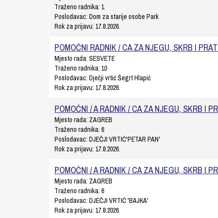
Traženo radnika:
1
Poslodavac:
Dom za starije osobe Park
Rok za prijavu:
17.8.2026.
POMOĆNI RADNIK / CA ZA NJEGU, SKRB I PRA
Mjesto rada:
SESVETE
Traženo radnika:
10
Poslodavac:
Dječji vrtić Šegrt Hlapić
Rok za prijavu:
17.8.2026.
POMOĆNI / A RADNIK / CA ZA NJEGU, SKRB I P
Mjesto rada:
ZAGREB
Traženo radnika:
6
Poslodavac:
DJEČJI VRTIĆ'PETAR PAN'
Rok za prijavu:
17.8.2026.
POMOĆNI / A RADNIK / CA ZA NJEGU, SKRB I P
Mjesto rada:
ZAGREB
Traženo radnika:
6
Poslodavac:
DJEČJI VRTIĆ 'BAJKA'
Rok za prijavu:
17.8.2026.