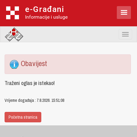
e-Građani

Informacije i usluge
Toggl
naviga
Obavijest
Traženi oglas je istekao!
Vrijeme događaja : 7.8.2026. 15:51:08
Početna stranica