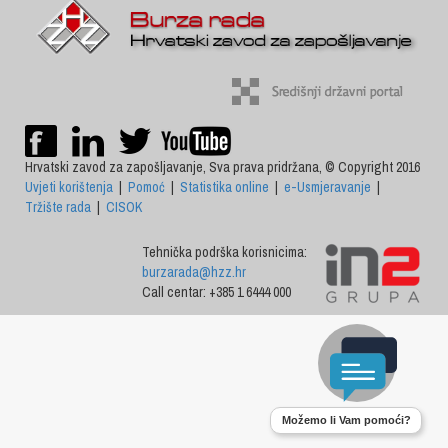
Hrvatski zavod za zapošljavanje, Sva prava pridržana, © Copyright 2016
Uvjeti korištenja
|
Pomoć
|
Statistika online
|
e-Usmjeravanje
|
Tržište rada
|
CISOK
Tehnička podrška korisnicima:
burzarada@hzz.hr
Call centar: +385 1 6444 000