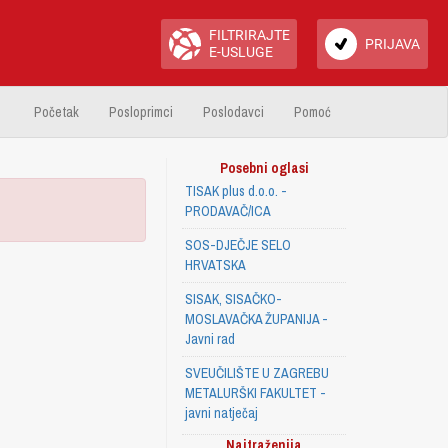
FILTRIRAJTE
PRIJAVA
E-USLUGE
Početak
Posloprimci
Poslodavci
Pomoć
Posebni oglasi
TISAK plus d.o.o. -
PRODAVAČ/ICA
SOS-DJEČJE SELO
HRVATSKA
SISAK, SISAČKO-
MOSLAVAČKA ŽUPANIJA -
Javni rad
SVEUČILIŠTE U ZAGREBU
METALURŠKI FAKULTET -
javni natječaj
Najtraženija