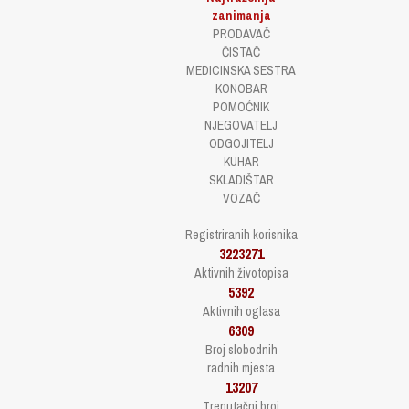
zanimanja
PRODAVAČ
ČISTAČ
MEDICINSKA SESTRA
KONOBAR
POMOĆNIK
NJEGOVATELJ
ODGOJITELJ
KUHAR
SKLADIŠTAR
VOZAČ
Registriranih korisnika
3223271
Aktivnih životopisa
5392
Aktivnih oglasa
6309
Broj slobodnih
radnih mjesta
13207
Trenutačni broj