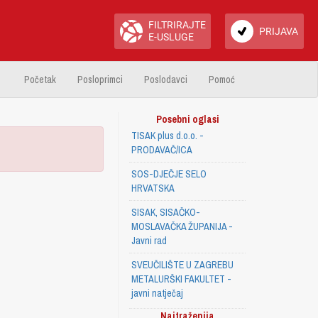
FILTRIRAJTE
PRIJAVA
E-USLUGE
Početak
Posloprimci
Poslodavci
Pomoć
Posebni oglasi
TISAK plus d.o.o. -
PRODAVAČ/ICA
SOS-DJEČJE SELO
HRVATSKA
SISAK, SISAČKO-
MOSLAVAČKA ŽUPANIJA -
Javni rad
SVEUČILIŠTE U ZAGREBU
METALURŠKI FAKULTET -
javni natječaj
Najtraženija