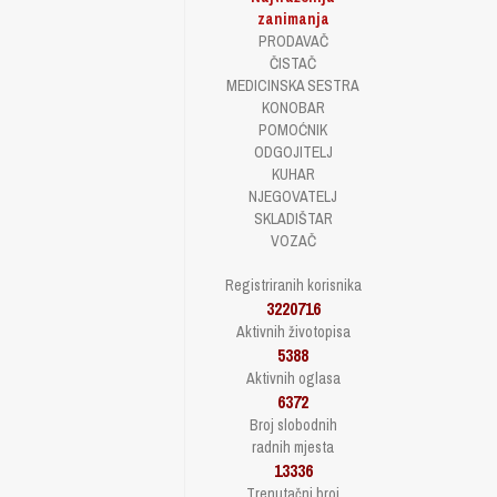
zanimanja
PRODAVAČ
ČISTAČ
MEDICINSKA SESTRA
KONOBAR
POMOĆNIK
ODGOJITELJ
KUHAR
NJEGOVATELJ
SKLADIŠTAR
VOZAČ
Registriranih korisnika
3220716
Aktivnih životopisa
5388
Aktivnih oglasa
6372
Broj slobodnih
radnih mjesta
13336
Trenutačni broj