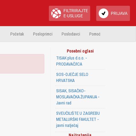
FILTRIRAJTE
PRIJAVA
E-USLUGE
Početak
Posloprimci
Poslodavci
Pomoć
Posebni oglasi
TISAK plus d.o.o. -
PRODAVAČ/ICA
SOS-DJEČJE SELO
HRVATSKA
SISAK, SISAČKO-
MOSLAVAČKA ŽUPANIJA -
Javni rad
SVEUČILIŠTE U ZAGREBU
METALURŠKI FAKULTET -
javni natječaj
Najtraženija