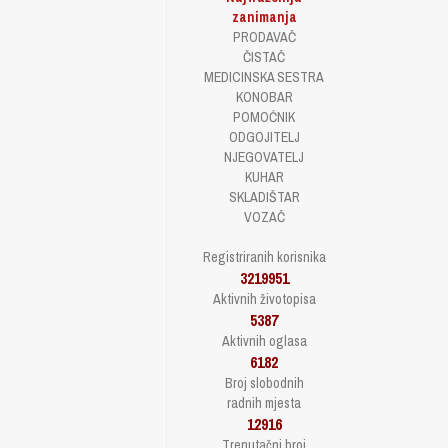
zanimanja
PRODAVAČ
ČISTAČ
MEDICINSKA SESTRA
KONOBAR
POMOĆNIK
ODGOJITELJ
NJEGOVATELJ
KUHAR
SKLADIŠTAR
VOZAČ
Registriranih korisnika
3219951
Aktivnih životopisa
5387
Aktivnih oglasa
6182
Broj slobodnih
radnih mjesta
12916
Trenutačni broj