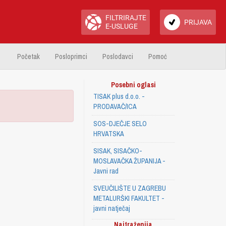
FILTRIRAJTE
PRIJAVA
E-USLUGE
Početak
Posloprimci
Poslodavci
Pomoć
Posebni oglasi
TISAK plus d.o.o. -
PRODAVAČ/ICA
SOS-DJEČJE SELO
HRVATSKA
SISAK, SISAČKO-
MOSLAVAČKA ŽUPANIJA -
Javni rad
SVEUČILIŠTE U ZAGREBU
METALURŠKI FAKULTET -
javni natječaj
Najtraženija