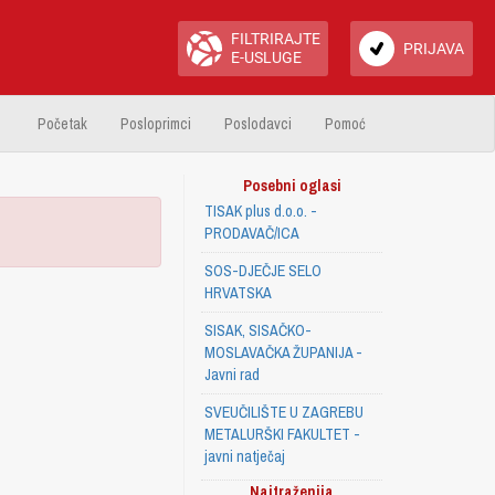
FILTRIRAJTE
PRIJAVA
E-USLUGE
Početak
Posloprimci
Poslodavci
Pomoć
Posebni oglasi
TISAK plus d.o.o. -
PRODAVAČ/ICA
SOS-DJEČJE SELO
HRVATSKA
SISAK, SISAČKO-
MOSLAVAČKA ŽUPANIJA -
Javni rad
SVEUČILIŠTE U ZAGREBU
METALURŠKI FAKULTET -
javni natječaj
Najtraženija