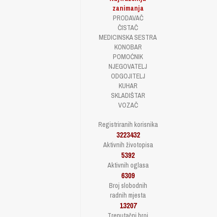
zanimanja
PRODAVAČ
ČISTAČ
MEDICINSKA SESTRA
KONOBAR
POMOĆNIK
NJEGOVATELJ
ODGOJITELJ
KUHAR
SKLADIŠTAR
VOZAČ
Registriranih korisnika
3223432
Aktivnih životopisa
5392
Aktivnih oglasa
6309
Broj slobodnih
radnih mjesta
13207
Trenutačni broj