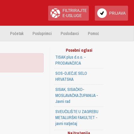
FILTRIRAJTE
PRIJAVA
E-USLUGE
Početak
Posloprimci
Poslodavci
Pomoć
Posebni oglasi
TISAK plus d.o.o. -
PRODAVAČ/ICA
SOS-DJEČJE SELO
HRVATSKA
SISAK, SISAČKO-
MOSLAVAČKA ŽUPANIJA -
Javni rad
SVEUČILIŠTE U ZAGREBU
METALURŠKI FAKULTET -
javni natječaj
Najtraženija