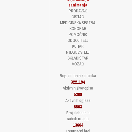
zanimanja
PRODAVAČ
ČISTAČ
MEDICINSKA SESTRA
KONOBAR
POMOĆNIK
ODGOJITELJ
KUHAR
NJEGOVATELJ
SKLADIŠTAR
VOZAČ
Registriranih korisnika
3221194
Aktivnih životopisa
5389
Aktivnih oglasa
6563
Broj slobodnih
radnih mjesta
13664
Trenutačni broj