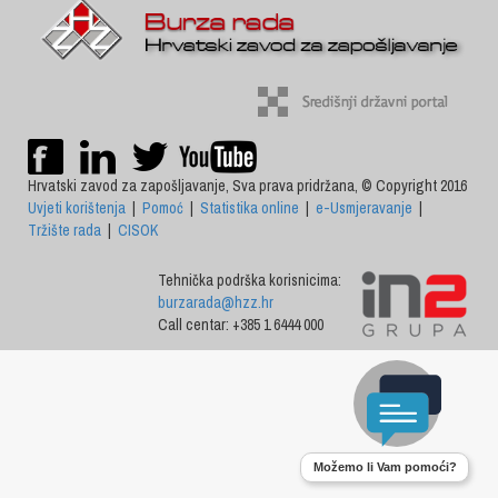
Hrvatski zavod za zapošljavanje, Sva prava pridržana, © Copyright 2016
Uvjeti korištenja
|
Pomoć
|
Statistika online
|
e-Usmjeravanje
|
Tržište rada
|
CISOK
Tehnička podrška korisnicima:
burzarada@hzz.hr
Call centar: +385 1 6444 000