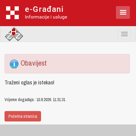
e-Građani

Informacije i usluge
Toggl
naviga
Obavijest
Traženi oglas je istekao!
Vrijeme događaja : 10.8.2026. 11:31:31
Početna stranica