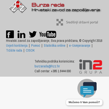
Hrvatski zavod za zapošljavanje, Sva prava pridržana, © Copyright 2016
Uvjeti korištenja
|
Pomoć
|
Statistika online
|
e-Usmjeravanje
|
Tržište rada
|
CISOK
Tehnička podrška korisnicima:
burzarada@hzz.hr
Call centar: +385 1 6444 000