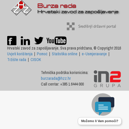
Hrvatski zavod za zapošljavanje, Sva prava pridržana, © Copyright 2016
Uvjeti korištenja
|
Pomoć
|
Statistika online
|
e-Usmjeravanje
|
Tržište rada
|
CISOK
Tehnička podrška korisnicima:
burzarada@hzz.hr
Call centar: +385 1 6444 000