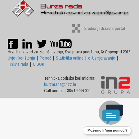
Hrvatski zavod za zapošljavanje, Sva prava pridržana, © Copyright 2016
Uvjeti korištenja
|
Pomoć
|
Statistika online
|
e-Usmjeravanje
|
Tržište rada
|
CISOK
Tehnička podrška korisnicima:
burzarada@hzz.hr
Call centar: +385 1 6444 000