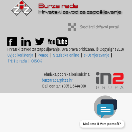
Hrvatski zavod za zapošljavanje, Sva prava pridržana, © Copyright 2016
Uvjeti korištenja
|
Pomoć
|
Statistika online
|
e-Usmjeravanje
|
Tržište rada
|
CISOK
Tehnička podrška korisnicima:
burzarada@hzz.hr
Call centar: +385 1 6444 000