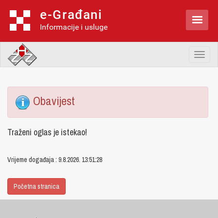
e-Građani

Informacije i usluge
Toggl
naviga
Obavijest
Traženi oglas je istekao!
Vrijeme događaja : 9.8.2026. 13:51:28
Početna stranica